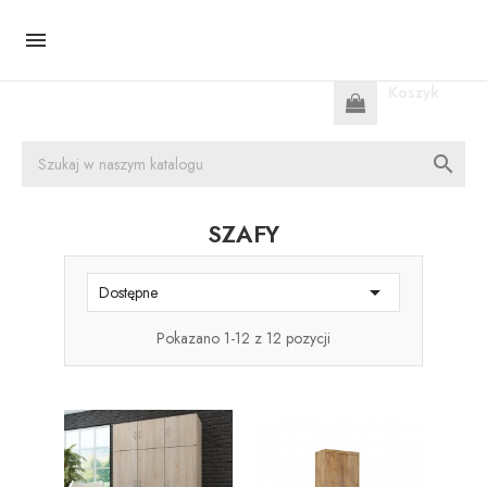

Koszyk
0 produkt(y)

SZAFY

Dostępne
Pokazano 1-12 z 12 pozycji