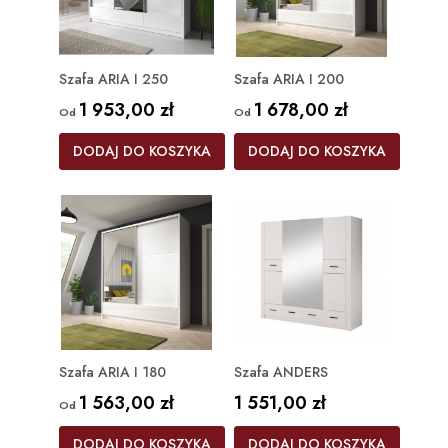
Szafa ARIA I 250
Szafa ARIA I 200
Cena
Cena
1 953,00 zł
1 678,00 zł
Od
Od
DODAJ DO KOSZYKA
DODAJ DO KOSZYKA
Szafa ARIA I 180
Szafa ANDERS
Cena
Cena
1 563,00 zł
1 551,00 zł
Od
DODAJ DO KOSZYKA
DODAJ DO KOSZYKA