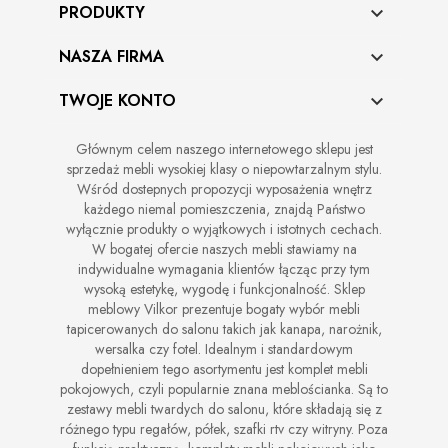
PRODUKTY

NASZA FIRMA

TWOJE KONTO

Głównym celem naszego internetowego sklepu jest
sprzedaż mebli wysokiej klasy o niepowtarzalnym stylu.
Wśród dostepnych propozycji wyposażenia wnętrz
każdego niemal pomieszczenia, znajdą Państwo
wyłącznie produkty o wyjątkowych i istotnych cechach.
W bogatej ofercie naszych mebli stawiamy na
indywidualne wymagania klientów łącząc przy tym
wysoką estetykę, wygodę i funkcjonalność. Sklep
meblowy Vilkor prezentuje bogaty wybór mebli
tapicerowanych do salonu takich jak kanapa, narożnik,
wersalka czy fotel. Idealnym i standardowym
dopełnieniem tego asortymentu jest komplet mebli
pokojowych, czyli popularnie znana meblościanka. Są to
zestawy mebli twardych do salonu, które składają się z
różnego typu regałów, półek, szafki rtv czy witryny. Poza