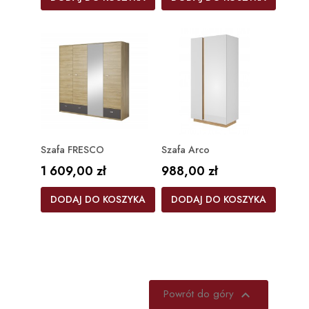
Szafa FRESCO
Szafa Arco
Cena
Cena
1 609,00 zł
988,00 zł
DODAJ DO KOSZYKA
DODAJ DO KOSZYKA
Powrót do góry
